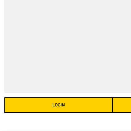
LOGIN