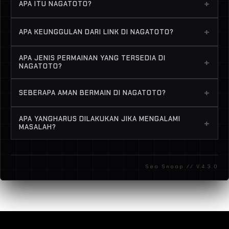
+
APA ITU NAGATOTO?
NAGATOTO adalah link situs toto slot gacor online
+
APA KEUNGGULAN DARI LINK DI NAGATOTO?
server Thailand resmi yang mudah dimainkan hari
ini.
NAGATOTO Link memberikan akses cepat ke
APA JENIS PERMAINAN YANG TERSEDIA DI
+
permainan slot yang gacor, meningkatkan peluang
NAGATOTO?
menang Anda dengan pengalaman bermain yang
NAGATOTO menawarkan berbagai permainan slot
seru!
+
SEBERAPA AMAN BERMAIN DI NAGATOTO?
dengan tema menarik dan fitur bonus yang
membuat setiap putaran semakin mengasyikkan!
NAGATOTO mengutamakan keamanan! Dengan
APA YANGHARUS DILAKUKAN JIKA MENGALAMI
+
teknologi enkripsi modern, data dan transaksi Anda
MASALAH?
dilindungi, memastikan pengalaman bermain yang
Tim layanan pelanggan NAGATOTO siap membantu
nyaman.
Anda 24/7 melalui live chat atau email. NAGATOTO
Seo Snoop // V.4.3.0
berkomitmen untuk memberikan solusi cepat untuk
semua pertanyaan Anda.