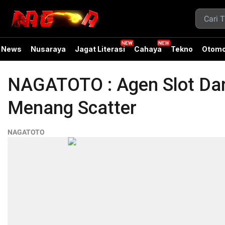
News
Nusaraya
Jagat Literasi
Cahaya
Tekno
Otomo
NAGATOTO : Agen Slot Da
Menang Scatter
NAGATOTO