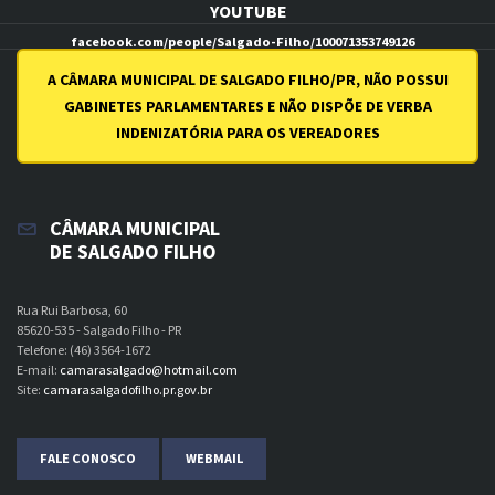
YOUTUBE
facebook.com/people/Salgado-Filho/100071353749126
youtube.com/channel/UCI7uqZN0Aq0Be7GbFthSSiw
A CÂMARA MUNICIPAL DE SALGADO FILHO/PR, NÃO POSSUI
GABINETES PARLAMENTARES E NÃO DISPÕE DE VERBA
INDENIZATÓRIA PARA OS VEREADORES
CÂMARA MUNICIPAL
DE SALGADO FILHO
Rua Rui Barbosa, 60
85620-535 - Salgado Filho - PR
Telefone: (46) 3564-1672
E-mail:
camarasalgado@hotmail.com
Site:
camarasalgadofilho.pr.gov.br
FALE CONOSCO
WEBMAIL