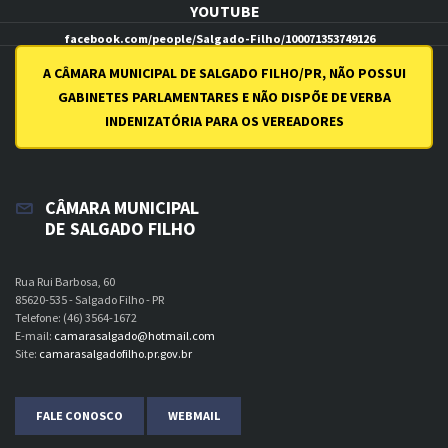
YOUTUBE
facebook.com/people/Salgado-Filho/100071353749126
youtube.com/channel/UCI7uqZN0Aq0Be7GbFthSSiw
A CÂMARA MUNICIPAL DE SALGADO FILHO/PR, NÃO POSSUI
GABINETES PARLAMENTARES E NÃO DISPÕE DE VERBA
INDENIZATÓRIA PARA OS VEREADORES
CÂMARA MUNICIPAL
DE SALGADO FILHO
Rua Rui Barbosa, 60
85620-535 - Salgado Filho - PR
Telefone: (46) 3564-1672
E-mail:
camarasalgado@hotmail.com
Site:
camarasalgadofilho.pr.gov.br
FALE CONOSCO
WEBMAIL